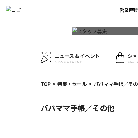
営業時
ニュース & イベント
ショ
NEWS & EVENT
Shop 
TOP
>
特集・セール
>
パパママ手帳／その
パパママ手帳／その他