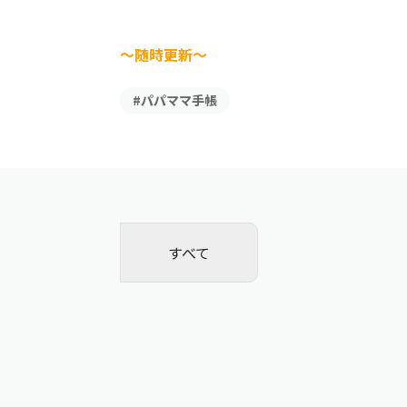
～随時更新～
#パパママ手帳
すべて