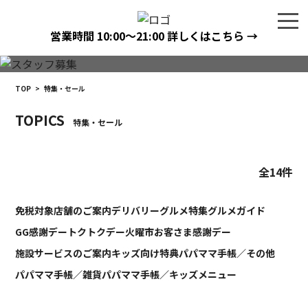
営業時間
10:00〜21:00
詳しくはこちら →
TOP
>
特集・セール
TOPICS
特集・セール
全14件
免税対象店舗のご案内
デリバリーグルメ特集
グルメガイド
GG感謝デー
トクトクデー
火曜市
お客さま感謝デー
施設サービスのご案内
キッズ向け特典
パパママ手帳／その他
パパママ手帳／雑貨
パパママ手帳／キッズメニュー