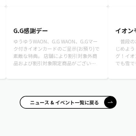
20:00...
G.G感謝デー
イオン
ゆうゆうWAON、G.G WAON、G.Gマー
普段のお
ク付きイオンカードのご呈示(お預り)で
じめよう
素敵な特典。 店舗により割引対象外商
グ！イオ
品および割引対象限定商品がございます
でも雪で
ので、詳しくは各専門店にお問合せ...
イオンモ
てご利用い
ニュース & イベント一覧に戻る