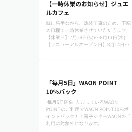
【一時休業のお知らせ】ジュエ
ルカフェ
誠に勝手ながら、改装工事のため、下記
の日程で一時休業させていただきます。
【休業日】7月28日(火)～8月13日(木)
【リニューアルオープン日】8月14日
(金)お客さまにはご迷惑をおかけいたし
ます...
「毎月5日」WAON POINT
10%バック
毎月5日開催 たまっているWAON
POINTのご利用でWAON POINT10％ポ
イントバック！！電子マネーWAONのご
利用は対象外となります。