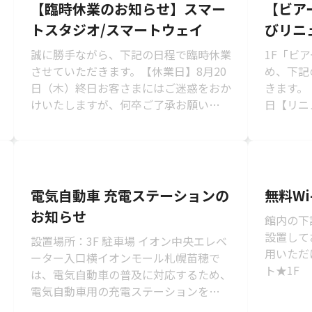
【臨時休業のお知らせ】スマー
【ビア
トスタジオ/スマートウェイ
びリニ
らせ
誠に勝手ながら、下記の日程で臨時休業
1F「ビ
させていただきます。【休業日】8月20
め、下記
日（木）終日お客さまにはご迷惑をおか
きます。
けいたしますが、何卒ご了承お願いいた
日【リニ
します。
10:0
します...
電気自動車 充電ステーションの
無料Wi
お知らせ
館内の下
設置して
設置場所：3F 駐車場 イオン中央エレベ
用いただ
ーター入口横イオンモール札幌苗穂で
ト★1F
は、電気自動車の普及に対応するため、
フードコ
電気自動車用の充電ステーションを設置
しております。 受付時間：9:00～