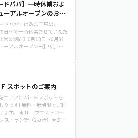
ードパパ】一時休業およ
ューアルオープンのお知
アードパパ」は改装工事のた
の日程で一時休業させていただ
【休業期間】8月18日～8月31
ューアルオープン日】9月1日
0お客さまにはご迷惑をおかけいた
-Fiスポットのご案内
記エリアにWi‐Fiスポットを
おります! 無料・無制限でご利
けます。 ★1F ウエストコー
 レストラン街（2カ所）★2F
ート★2F イオンラウンジネ...